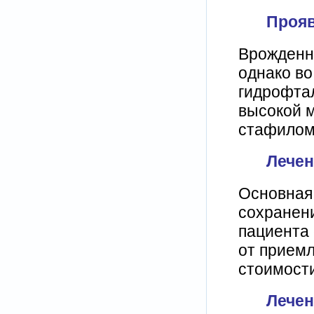
Прояв
Врожденна
однако во
гидрофтал
высокой м
стафилом
Лечен
Основная 
сохранени
пациента
от прием
стоимости
Лечен