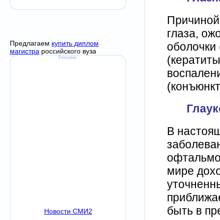
Причиной 
глаза, ож
Предлагаем
купить диплом
оболочки 
магистра
российского вуза
(кератиты
Реклама:
воспалени
(конъюнкт
Глаук
В настоящ
заболева
офтальмол
мире дохо
уточненн
приближае
быть в пр
Новости СМИ2