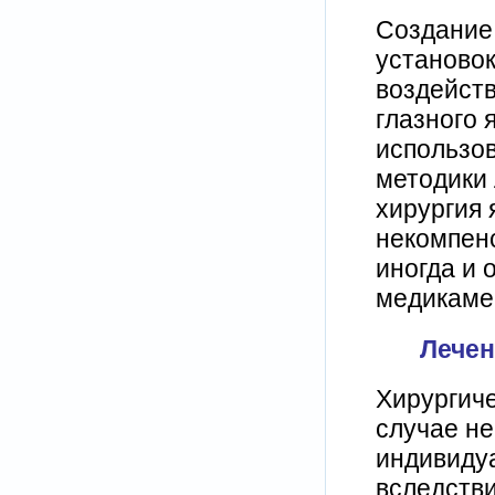
Создание
установо
воздейст
глазного 
использов
методики 
хирургия 
некомпен
иногда и
медикамен
Лечен
Хирургиче
случае н
индивидуа
вследств