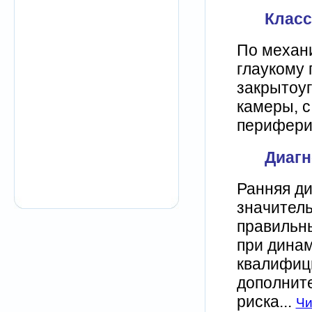
Класс
По механ
глаукому 
закрытоуг
камеры, с
перифери
Диагн
Ранняя ди
значител
правильны
при дина
квалифиц
дополнит
риска...
Чи