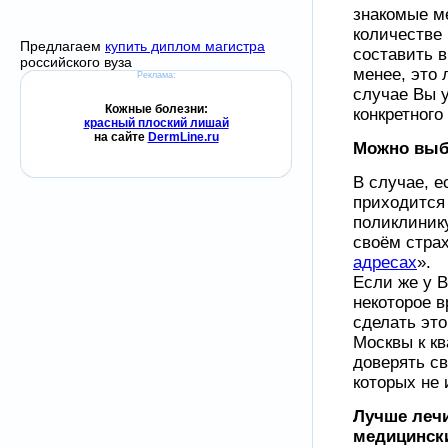
знакомые м
количестве
Предлагаем
купить диплом магистра
составить 
российского вуза
менее, это 
Реклама:
случае Вы у
Кожные болезни:
конкретного
красный плоский лишай
на сайте
DermLine.ru
Можно выб
В случае, е
приходится
поликлиник
своём стра
адресах
».
Если же у В
некоторое в
сделать это
Москвы к к
доверять с
которых не 
Лучше лечи
медицински