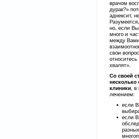
врачом вос
дурак?» пот
аднексит, н
Разумеется,
но, если В
много и час
между Вами
взаимоотно
свои вопрос
относитесь 
хвалят».
Со своей 
несколько 
клиники
, в
лечением:
если В
выбир
если В
обслед
разных
многоп