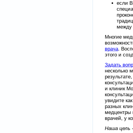
если В
специа
прокон
традиц
между 
Многие мед
возможност
врача
. Вос
этого и соз
Задать вопр
несколько м
результате
консультац
и клиник Мо
консультаци
увидите как
разных клин
медцентры и
врачей, у к
Наша цель -