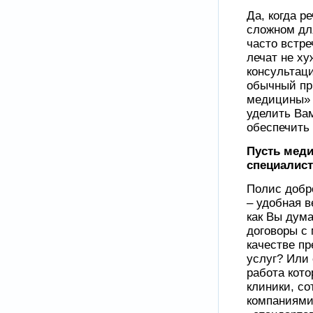
Да, когда р
сложном для
часто встр
лечат не ху
консультац
обычный при
медицины» 
уделить Ва
обеспечить
Пусть мед
специалист
Полис добр
– удобная в
как Вы дума
договоры с
качестве п
услуг? Или
работа кото
клиники, с
компаниями,