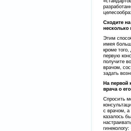
«стандартов
разработан
целесообра
Сходите на
несколько 
Этим спосо
имея больш
кроме того,
первую кон
получите в
врачом, сос
задать воз
На первой 
врача о ег
Спросить мо
консультаци
с врачом, а
казалось бы
настраивать
гинекологу: