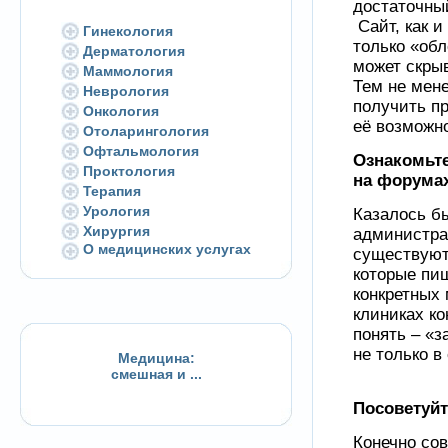
достаточны
Сайт, как и
Гинекология
только «обл
Дерматология
может скры
Маммология
Тем не мен
Неврология
получить пр
Онкология
её возможн
Отоларингология
Офтальмология
Ознакомьте
Проктология
на форумах
Терапия
Урология
Казалось бы
Хирургия
администра
О медицинских услугах
существуют
которые пи
конкретных 
клиниках ко
понять – «з
не только 
Медицина:
смешная и ...
Посоветуйт
Конечно сов