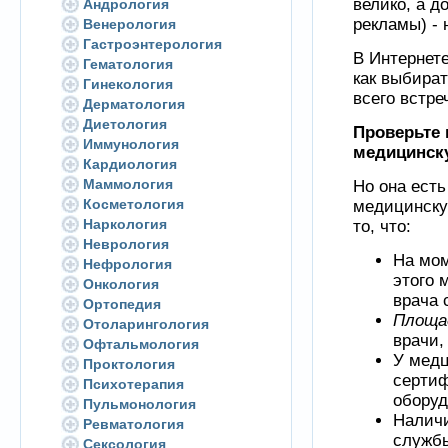
велико, а 
Андрология
рекламы) - н
Венерология
Гастроэнтерология
В Интернете
Гематология
как выбира
Гинекология
всего встре
Дерматология
Диетология
Проверьте 
Иммунология
медицинск
Кардиология
Маммология
Но она есть
Косметология
медицинску
Наркология
то, что:
Неврология
На мом
Нефрология
этого 
Онкология
врача 
Ортопедия
Площа
Отоларингология
врачи,
Офтальмология
У мед
Проктология
серти
Психотерапия
оборуд
Пульмонология
Наличи
Ревматология
службы
Сексология