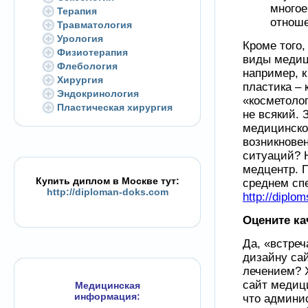
многое
Терапия
отноше
Травматология
Урология
Кроме того
Физиотерапия
виды медиц
Флебология
например, к
Хирургия
пластика – 
Эндокринология
«косметоло
Пластическая хирургия
не всякий.
медицинско
возникнове
ситуаций? 
медцентр. 
Купить диплом в Москве тут:
среднем сп
http://diploman-doks.com
http://dipl
Оцените ка
Да, «встреч
дизайну са
лечением? 
сайт медици
Медицинская
информация:
что админи