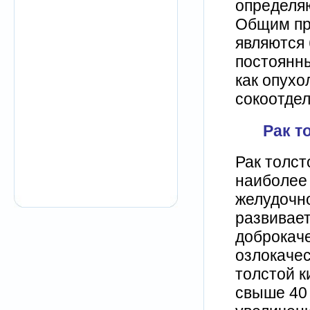
определя
Общим пр
являются 
постоянны
как опухо
сокоотдел
Рак т
Рак толст
наиболее
желудочно
развивает
доброкач
озлокачес
толстой к
свыше 40 