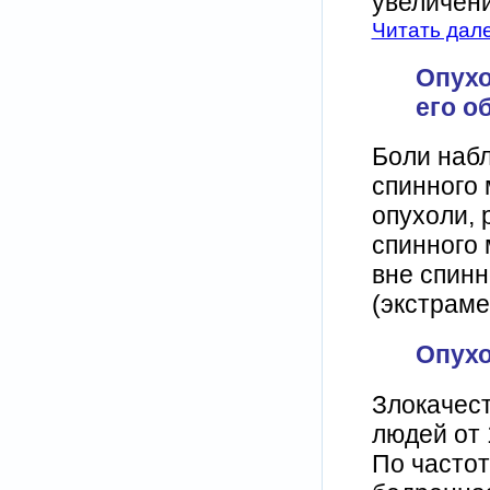
увеличени
Читать дал
Опухо
его о
Боли набл
спинного 
опухоли,
спинного 
вне спинн
(экстраме
Опухо
Злокачес
людей от 
По частот