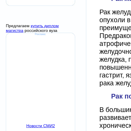
Рак желуд
опухоли в
Предлагаем
купить диплом
преимущес
магистра
российского вуза
Предрако
Реклама:
атрофичес
желудочно
желудка, 
повышенн
гастрит, 
рака желу
Рак п
В большин
развивает
хроничес
Новости СМИ2