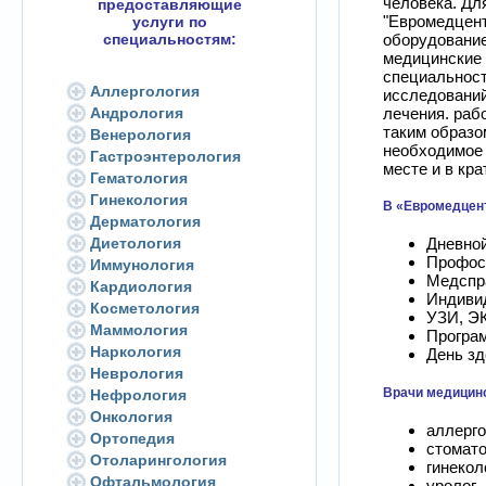
человека. Дл
предоставляющие
"Евромедцент
услуги по
оборудовани
специальностям:
медицинские 
специальност
Аллергология
исследований
лечения. раб
Андрология
таким образо
Венерология
необходимое 
Гастроэнтерология
месте и в кр
Гематология
Гинекология
В «Евромедцен
Дерматология
Диетология
Дневно
Профос
Иммунология
Медспр
Кардиология
Индиви
Косметология
УЗИ, ЭК
Маммология
Програ
Наркология
День зд
Неврология
Врачи медицин
Нефрология
Онкология
аллерго
Ортопедия
стомато
Отоларингология
гинекол
Офтальмология
уролог