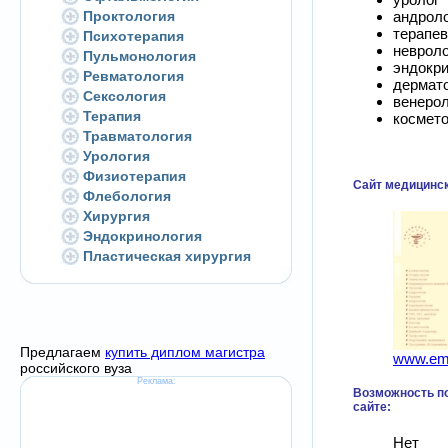
Проктология
андрол
терапев
Психотерапия
невроло
Пульмонология
эндокри
Ревматология
дермат
Сексология
венерол
Терапия
космето
Травматология
Урология
Физиотерапия
Сайт медицинск
Флебология
Хирургия
Эндокринология
Пластическая хирургия
Предлагаем
купить диплом магистра
www.em
российского вуза
Реклама:
Возможность по
сайте:
Нет